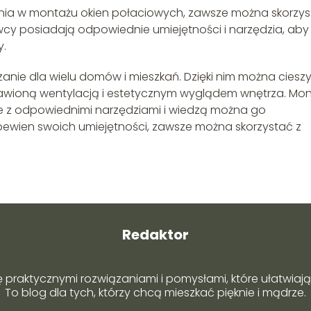
nia w montażu okien połaciowych, zawsze można skorzy
cy posiadają odpowiednie umiejętności i narzędzia, aby
y.
anie dla wielu domów i mieszkań. Dzięki nim można ciesz
oprawioną wentylacją i estetycznym wyglądem wnętrza. Mo
 z odpowiednimi narzędziami i wiedzą można go
ś pewien swoich umiejętności, zawsze można skorzystać z
Redaktor
ę praktycznymi rozwiązaniami i pomysłami, które ułatwiają 
To blog dla tych, którzy chcą mieszkać pięknie i mądrze.