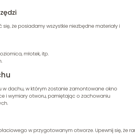
zędzi
się, że posiadamy wszystkie niezbędne materiały i
poziomica, młotek, itp.
n.
chu
ru w dachu, w którym zostanie zamontowane okno
sce i wymiary otworu, pamiętając o zachowaniu
ych.
łaciowego w przygotowanym otworze. Upewnij się, że r