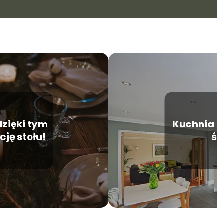
dzięki tym
Kuchnia 
ję stołu!
ś