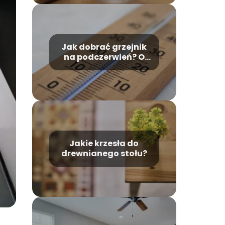
Jak dobrać grzejnik
na podczerwień? O
czym trzeba
pamiętać i jak
zadbać o
bezpieczeństwo
używając grzejnika
na promieniowanie
podczerwone?
Jakie krzesła do
drewnianego stołu?