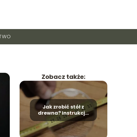
CTWO
Zobacz także:
Jak zrobić stół z
drewna? Instrukcja
krok po kroku.