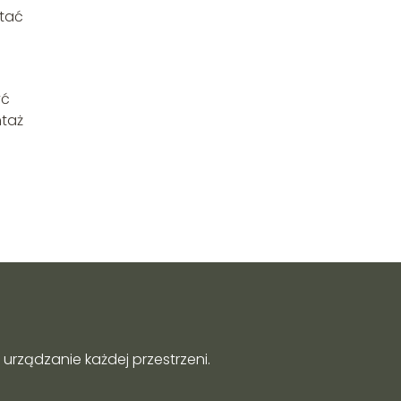
stać
yć
ntaż
urządzanie każdej przestrzeni.