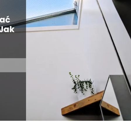
rać
 Jak