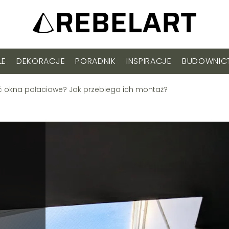
LE
DEKORACJE
PORADNIK
INSPIRACJE
BUDOWNI
ć okna połaciowe? Jak przebiega ich montaż?