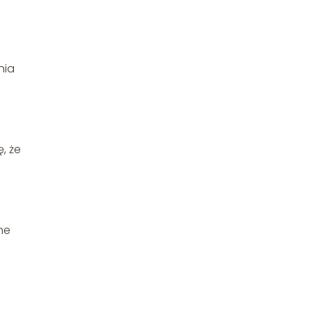
nia
, że
ne