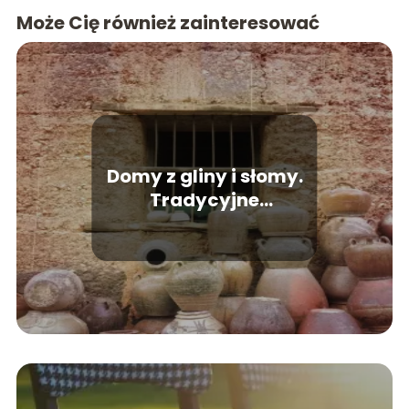
Może Cię również zainteresować
Domy z gliny i słomy.
Tradycyjne
budownictwo we
współczesności