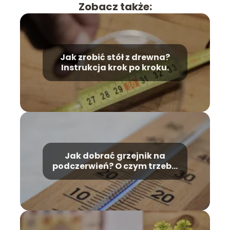
Zobacz także:
Jak zrobić stół z drewna?
Instrukcja krok po kroku.
Jak dobrać grzejnik na
podczerwień? O czym trzeba
pamiętać i jak zadbać o
bezpieczeństwo używając
grzejnika na
promieniowanie
podczerwone?