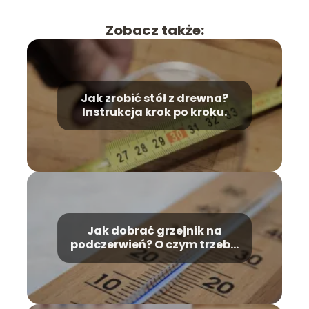
Zobacz także:
Jak zrobić stół z drewna?
Instrukcja krok po kroku.
Jak dobrać grzejnik na
podczerwień? O czym trzeba
pamiętać i jak zadbać o
bezpieczeństwo używając
grzejnika na
promieniowanie