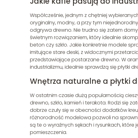
Jakie kafle pasują do indust
Współcześnie, jednym z chętniej wybieranych 
oryginalny, modny, a przy tym niejednorodny
odgrywa drewno. Nie trudno się zatem domy
świetnym rozwiązaniem, który idealnie skompon
beton czy szkło. Jakie konkretnie modele sp
imitujące stare deski, z widocznymi przetarc
przedstawiające postarzane drewno. W aranż
industrializmu, idealnie sprawdzą się płytk
Wnętrza naturalne a płytki
W ostatnim czasie dużą popularnością cieszy s
drewno, szkło, kamień i terakota. Rodzi się z
dobrze czuły się w obecności dodatków kreują
różnorodność modelowa pozwoli na sprawny d
są te o wyraźnych sękach i rysunkach, które 
pomieszczenia.