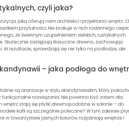
ykalnych, czyli jaka?
ozycja, jaką oferują nam architekci i projektanci wnętrz. 
tkiem przytulności. Nie brakuje w nich rodzinnego ciepła
nego, że świetnym uzupełnieniem sielskich, rustykalnych
e. Skutecznie zastępują klasyczne drewno, zachowując
. W rezultacie, sprawdzają się nie tylko na podłodze, ale
Skandynawii – jaka podłoga do wnętr
e właśnie są aranżacje w stylu skandynawskim, który pokoch
az funkcjonalne rozwiązania. Nie powinno być zatem dla
h wnętrz stają się płytki drewnopodobne w salonie – do
 modele kafli są szczególnie polecane? W tym zakresie pr
re w towarzystwie jasnych kolorów rozjaśniają wnętrze i