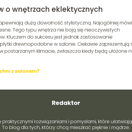
łów o wnętrzach eklektycznych
 zapewniają dużą dowolność stylistyczną. Najogólniej mów
zesne. Tego typu wnętrza nie boją się nieoczywistych
tów. Kluczem do sukcesu jest jednak zastosowanie
 płytki drewnopodobne w salonie. Ciekawie zaprezentują s
e w postarzanym klimacie, zwłaszcza kiedy będą ułożone 
chni z salonem?
Redaktor
ę praktycznymi rozwiązaniami i pomysłami, które ułatwiają 
To blog dla tych, którzy chcą mieszkać pięknie i mądrze.