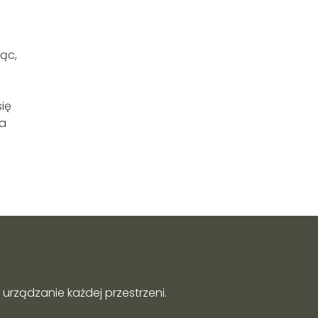
iąc,
ię
na
urządzanie każdej przestrzeni.