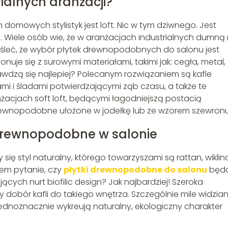
rialnych aranżacji?
domowych stylistyk jest loft. Nic w tym dziwnego. Jest
. Wiele osób wie, że w aranżacjach industrialnych dumną 
śleć, że wybór płytek drewnopodobnych do salonu jest
uje się z surowymi materiałami, takimi jak: cegła, metal,
rawdzą się najlepiej? Polecanym rozwiązaniem są kafle
iami i śladami potwierdzającymi ząb czasu, a także te
acjach soft loft, będącymi łagodniejszą postacią
i drewnopodobne ułożone w jodełkę lub ze wzorem szewronu
 drewnopodobne w salonie
ię styl naturalny, którego towarzyszami są rattan, wiklin
atem pytanie, czy
płytki drewnopodobne do salonu
będ
cych nurt biofilic design? Jak najbardziej! Szeroka
obór kafli do takiego wnętrza. Szczególnie mile widzia
jednoznacznie wykreują naturalny, ekologiczny charakter