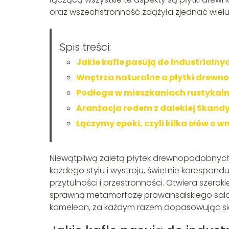
oraz wszechstronność zdążyła zjednać wielu 
Spis treści:
Jakie kafle pasują do industrialny
Wnętrza naturalne a płytki drewn
Podłoga w mieszkaniach rustykalny
Aranżacja rodem z dalekiej Skandy
Łączymy epoki, czyli kilka słów o 
Niewątpliwą zaletą płytek drewnopodobnych
każdego stylu i wystroju, świetnie korespond
przytulności i przestronności. Otwiera szerok
sprawną metamorfozę prowansalskiego salonu
kameleon, za każdym razem dopasowując się