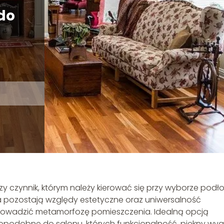
do
zy czynnik, którym należy kierować się przy wyborze podło
ia pozostają względy estetyczne oraz uniwersalność
prowadzić metamorfozę pomieszczenia. Idealną opcją
nopodobne do salonu, których funkcjonalność, piękny wy