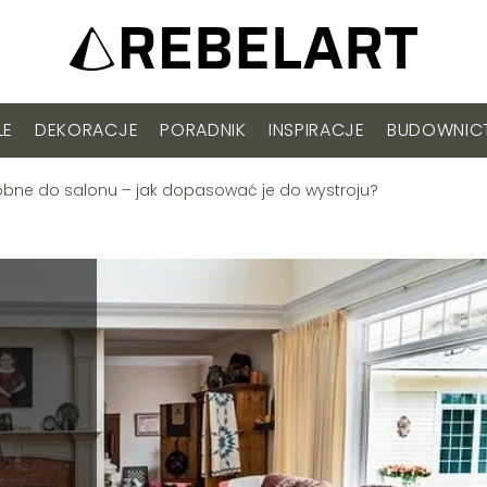
LE
DEKORACJE
PORADNIK
INSPIRACJE
BUDOWNI
obne do salonu – jak dopasować je do wystroju?