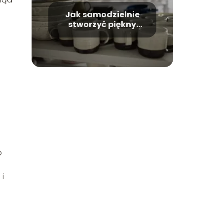
Jak samodzielnie
stworzyć piękny
gliniany kubek?
o
 i