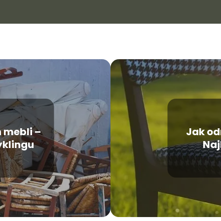
 mebli –
Jak od
yklingu
Naj