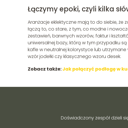
Łączymy epoki, czyli kilka s
Aranżacje eklektyczne mają to do siebie, że
łączą to, co stare, z tym, co modne i nowoc
zestawień, barwnych wzorów, faktur i kształ
uniwersalnej bazy, którą w tym przypadku są
kafle w neutralnej kolorystyce lub utrzyman
wzór jodełki czy klasycznego wzoru desek.
Zobacz także:
Jak połączyć podłogę w ku
Doświadczony zespół dzieli si