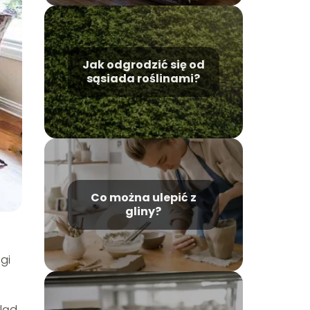
Jak odgrodzić się od
sąsiada roślinami?
Co można ulepić z
gliny?
gi
gląd