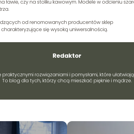
na ławie, czy na stoliku kawowym. Modele w odcieniu szar
rza.
hodzących od renomowanych producentów sklep
 charakteryzujące się wysoką uniwersalnością.
Redaktor
ę praktycznymi rozwiązaniami i pomysłami, które ułatwiają 
To blog dla tych, którzy chcą mieszkać pięknie i mądrze.