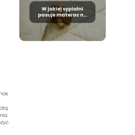
W jakiej sypialni
pasuje materac na
podłodze?
 nas
ratą
nia.
ożyć