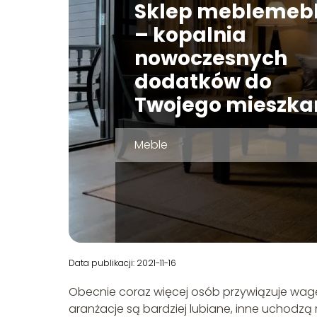
Sklep meblemebl
– kopalnia
nowoczesnych
dodatków do
Twojego mieszka
Meble
Data publikacji: 2021-11-16
Obecnie coraz więcej osób przywiązuje wagę
aranżacje są bardziej lubiane, inne uchodz