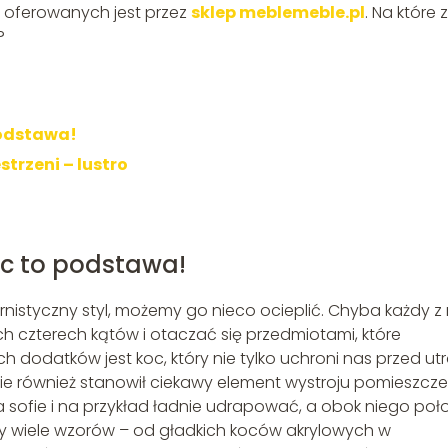
h oferowanych jest przez
sklep meblemeble.pl
. Na które z
?
podstawa!
trzeni – lustro
oc to podstawa!
istyczny styl, możemy go nieco ocieplić. Chyba każdy z
h czterech kątów i otaczać się przedmiotami, które
h dodatków jest koc, który nie tylko uchroni nas przed ut
ie również stanowił ciekawy element wystroju pomieszcze
sofie i na przykład ładnie udrapować, a obok niego poł
my wiele wzorów – od gładkich koców akrylowych w