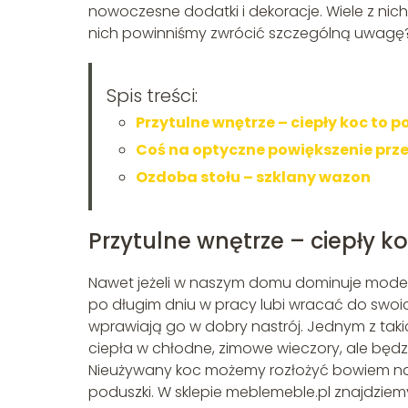
nowoczesne dodatki i dekoracje. Wiele z nic
nich powinniśmy zwrócić szczególną uwagę
Spis treści:
Przytulne wnętrze – ciepły koc to 
Coś na optyczne powiększenie przes
Ozdoba stołu – szklany wazon
Przytulne wnętrze – ciepły k
Nawet jeżeli w naszym domu dominuje modern
po długim dniu w pracy lubi wracać do swoic
wprawiają go w dobry nastrój. Jednym z takic
ciepła w chłodne, zimowe wieczory, ale będz
Nieużywany koc możemy rozłożyć bowiem na 
poduszki. W sklepie meblemeble.pl znajdzie