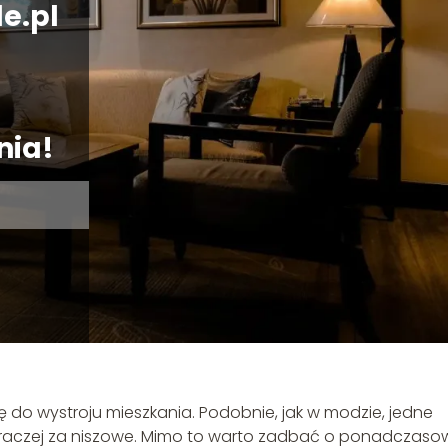
e.pl
nia!
 do wystroju mieszkania. Podobnie, jak w modzie, jedne
ą raczej za niszowe. Mimo to warto zadbać o ponadczaso