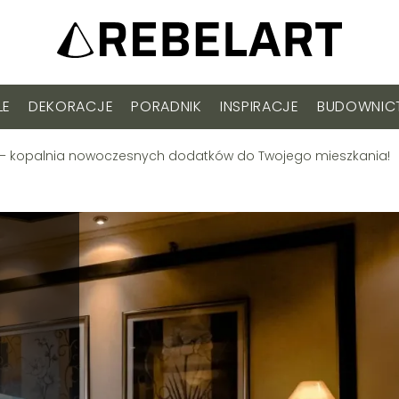
LE
DEKORACJE
PORADNIK
INSPIRACJE
BUDOWNI
 – kopalnia nowoczesnych dodatków do Twojego mieszkania!