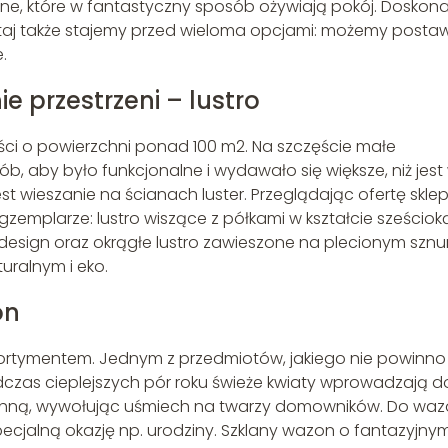
ne, które w fantastyczny sposób ożywiają pokój. Doskon
utaj także stajemy przed wieloma opcjami: możemy posta
.
 przestrzeni – lustro
ści o powierzchni ponad 100 m2. Na szczęście małe
 aby było funkcjonalne i wydawało się większe, niż jest
st wieszanie na ścianach luster. Przeglądając ofertę skle
zemplarze: lustro wiszące z półkami w kształcie sześciok
design oraz okrągłe lustro zawieszone na plecionym sznu
uralnym i eko.
on
ortymentem. Jednym z przedmiotów, jakiego nie powinno
czas cieplejszych pór roku świeże kwiaty wprowadzają d
achną, wywołując uśmiech na twarzy domowników. Do wa
ecjalną okazję np. urodziny. Szklany wazon o fantazyjny