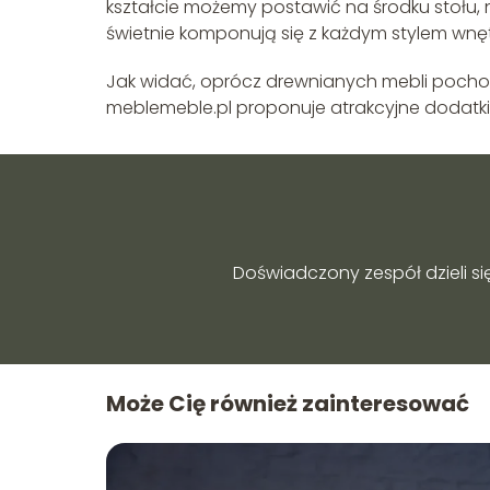
kształcie możemy postawić na środku stołu, 
świetnie komponują się z każdym stylem wnęt
Jak widać, oprócz drewnianych mebli poc
meblemeble.pl proponuje atrakcyjne dodatki
Doświadczony zespół dzieli si
Może Cię również zainteresować