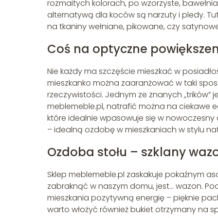
rozmaitych kolorach, po wzorzyste, bawełnia
alternatywą dla koców są narzuty i pledy. T
na tkaniny wełniane, pikowane, czy satynowe
Coś na optyczne powiększenie
Nie każdy ma szczęście mieszkać w posiadło
mieszkanko można zaaranżować w taki sposób,
rzeczywistości. Jednym ze znanych „trików” je
meblemeble.pl, natrafić można na ciekawe eg
które idealnie wpasowuje się w nowoczesny 
– idealną ozdobę w mieszkaniach w stylu nat
Ozdoba stołu – szklany waz
Sklep meblemeble.pl zaskakuje pokaźnym as
zabraknąć w naszym domu, jest… wazon. Pod
mieszkania pozytywną energię – pięknie p
warto włożyć również bukiet otrzymany na sp