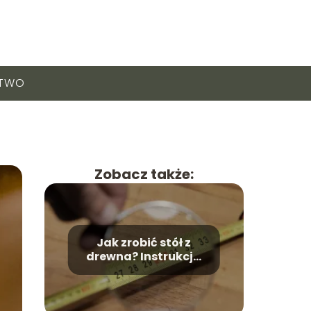
CTWO
Zobacz także:
Jak zrobić stół z
drewna? Instrukcja
krok po kroku.