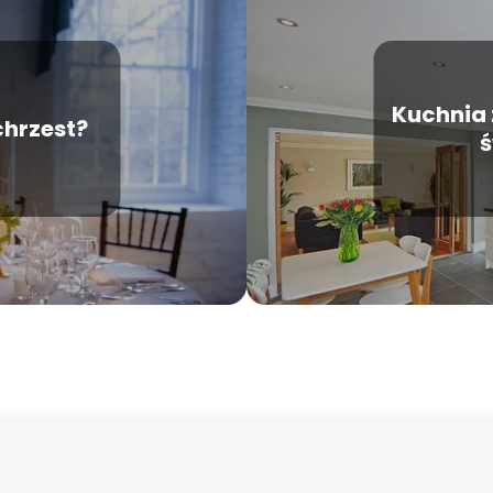
Kuchnia 
hrzest‍?
ś