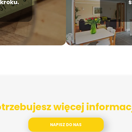
 kroku.
ś
trzebujesz więcej informac
NAPISZ DO NAS