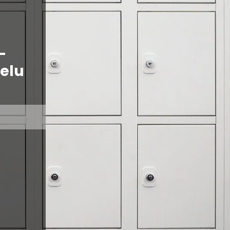
–
ielu