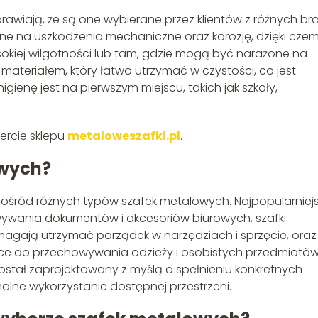
prawiają, że są one wybierane przez klientów z różnych bra
orne na uszkodzenia mechaniczne oraz korozję, dzięki cze
okiej wilgotności lub tam, gdzie mogą być narażone na
materiałem, który łatwo utrzymać w czystości, co jest
gienę jest na pierwszym miejscu, takich jak szkoły,
ercie sklepu
metaloweszafki.pl
.
owych?
ośród różnych typów szafek metalowych. Najpopularniej
owywania dokumentów i akcesoriów biurowych, szafki
magają utrzymać porządek w narzędziach i sprzęcie, oraz
ące do przechowywania odzieży i osobistych przedmiotó
ostał zaprojektowany z myślą o spełnieniu konkretnych
lne wykorzystanie dostępnej przestrzeni.