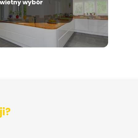
wietny wybór
ji?