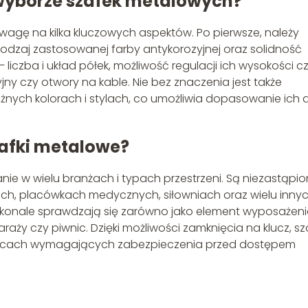
wyborze szafek metalowych?
wagę na kilka kluczowych aspektów. Po pierwsze, należy
odzaj zastosowanej farby antykorozyjnej oraz solidność
liczba i układ półek, możliwość regulacji ich wysokości c
ny czy otwory na kable. Nie bez znaczenia jest także
żnych kolorach i stylach, co umożliwia dopasowanie ich 
afki metalowe?
nie w wielu branżach i typach przestrzeni. Są niezastąpi
ch, placówkach medycznych, siłowniach oraz wielu inny
oskonale sprawdzają się zarówno jako element wyposażen
aży czy piwnic. Dzięki możliwości zamknięcia na klucz, sza
ejscach wymagających zabezpieczenia przed dostępem