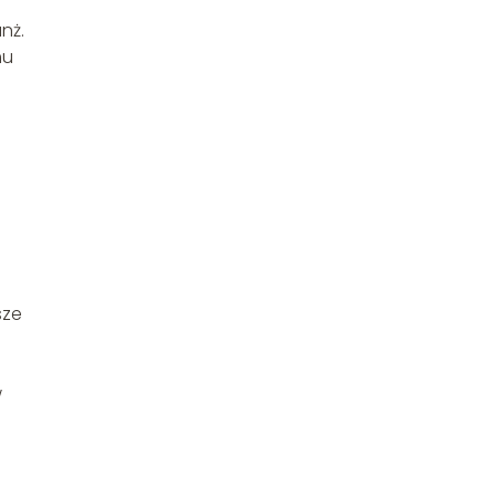
nż.
mu
sze
w