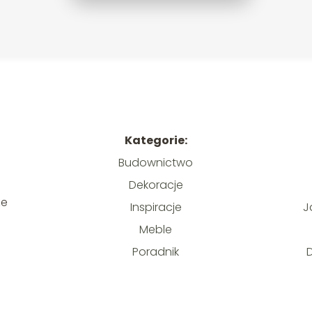
Kategorie:
Budownictwo
Dekoracje
j
ze
Inspiracje
J
Meble
o
Poradnik
D