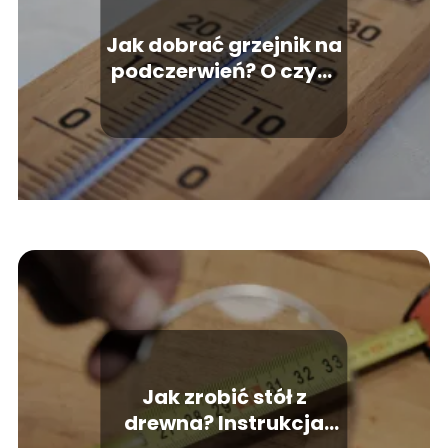
Jak dobrać grzejnik na
podczerwień? O czym
trzeba pamiętać i jak
zadbać o
bezpieczeństwo
używając grzejnika na
promieniowanie
podczerwone?
Jak zrobić stół z
drewna? Instrukcja